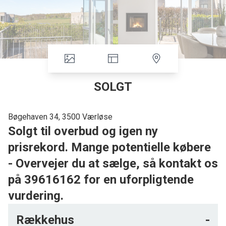
SOLGT
Bøgehaven 34, 3500 Værløse
Solgt til overbud og igen ny
prisrekord. Mange potentielle købere
- Overvejer du at sælge, så kontakt os
på 39616162 for en uforpligtende
vurdering.
Vild udsigt og lysindfald – Stort køkken/alrum –
Rækkehus
-
Brændeovn – 2 badeværelser – Dobbelt carport –