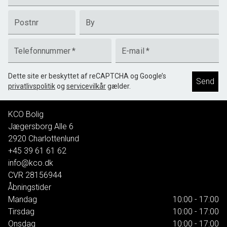
Postnr
By
Telefonnummer
*
E-mail
*
Dette site er beskyttet af reCAPTCHA og Google’s
Send
privatlivspolitik
og
servicevilkår
gælder.
KCO Bolig
Jægersborg Alle 6
2920
Charlottenlund
+45 39 61 61 62
info@kco.dk
CVR
28156944
Åbningstider
Mandag
10:00 - 17:00
Tirsdag
10:00 - 17:00
Onsdag
10:00 - 17:00