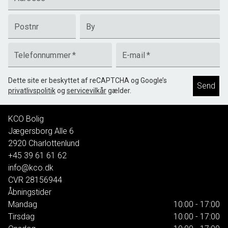
Postnr
By
Telefonnummer
*
E-mail
*
Dette site er beskyttet af reCAPTCHA og Google’s
Send
privatlivspolitik
og
servicevilkår
gælder.
KCO Bolig
Jægersborg Alle 6
2920
Charlottenlund
+45 39 61 61 62
info@kco.dk
CVR
28156944
Åbningstider
Mandag
10:00 - 17:00
Tirsdag
10:00 - 17:00