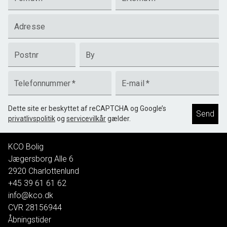
Adresse
Postnr
By
Telefonnummer
*
E-mail
*
Dette site er beskyttet af reCAPTCHA og Google’s
Send
privatlivspolitik
og
servicevilkår
gælder.
KCO Bolig
Jægersborg Alle 6
2920
Charlottenlund
+45 39 61 61 62
info@kco.dk
CVR
28156944
Åbningstider