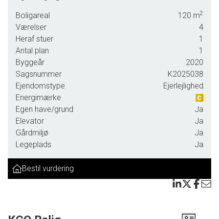
privat parkering.
2
Boligareal
120
m
Scherfigs Have er ikke bare en bebyggelse, det er et sted,
Værelser
4
hvor arkitektur og natur smelter sammen og skaber en rolig
Heraf stuer
1
ramme midt i byen. Her bor du omgivet af grønne haver,
Antal plan
1
hvor stierne leder dig direkte ned til strandpromenaden og
Byggeår
2020
Øresunds blå vand. En kort cykeltur bringer dig til Hellerups
Sagsnummer
K2025038
butikker og caféer, Waterfront eller videre mod City og
Ejendomstype
Ejerlejlighed
Nordhavn. Her har du både det pulserende byliv og den
Energimærke
friske havluft inden for rækkevidde.
Egen have/grund
Ja
Elevator
Ja
Lejligheden ligger i stueplan og åbner sig ud mod en skøn
Gårdmiljø
Ja
privat terrasse, en naturlig forlængelse af boligen, hvor
Legeplads
Ja
sommerdage og aftener i selskab med venner eller et stille
øjeblik med en bog får en særlig stemning. Indenfor mødes
Bestil vurdering
du af 120 velindrettede kvadratmeter, hvor lys, luft og
materialer går op i en højere enhed. En bolig, der både
indbyder til hverdagsro og til de store øjeblikke. Der er
utrolig stille trods den centrale placering lige mellem