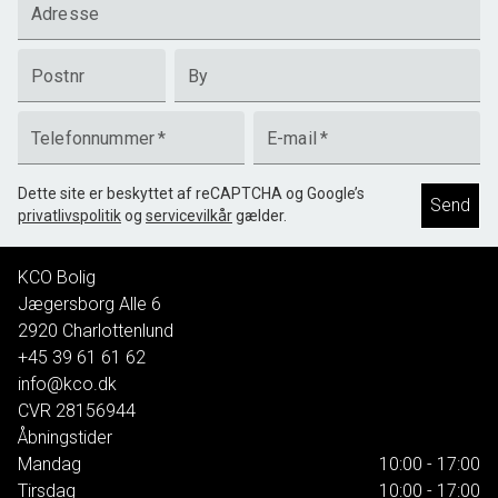
Adresse
Postnr
By
Telefonnummer
*
E-mail
*
Dette site er beskyttet af reCAPTCHA og Google’s
Send
privatlivspolitik
og
servicevilkår
gælder.
KCO Bolig
Jægersborg Alle 6
2920
Charlottenlund
+45 39 61 61 62
info@kco.dk
CVR
28156944
Åbningstider
Mandag
10:00 - 17:00
Tirsdag
10:00 - 17:00