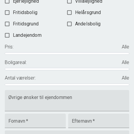
Ejerlejlighed
Villalejlighed
Fritidsbolig
Helårsgrund
Fritidsgrund
Andelsbolig
Landejendom
Pris
:
Alle
Boligareal
:
Alle
Antal værelser
:
Alle
Øvrige ønsker til ejendommen
Fornavn
*
Efternavn
*