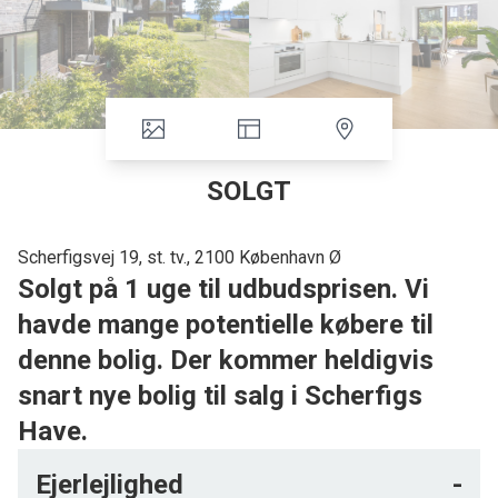
SOLGT
Scherfigsvej 19, st. tv., 2100 København Ø
Solgt på 1 uge til udbudsprisen. Vi
havde mange potentielle købere til
denne bolig. Der kommer heldigvis
snart nye bolig til salg i Scherfigs
Have.
Eksklusiv 3-værelses stuelejlighed hvor postnr. kunne være
Ejerlejlighed
-
2900. Direkte udgang til privat terrasse og mulighed for